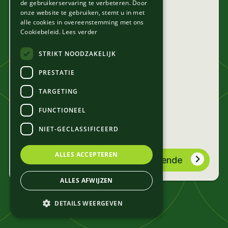
de gebruikerservaring te verbeteren. Door
Waar wil je een laadpaal plaatsen?
onze website te gebruiken, stemt u in met
alle cookies in overeenstemming met ons
Maak een keuze
Cookiebeleid.
Lees verder
STRIKT NOODZAKELIJK
Mijn woning
PRESTATIE
TARGETING
Mijn bedrijf
FUNCTIONEEL
NIET-GECLASSIFICEERD
ALLES ACCEPTEREN
Volgende
ALLES AFWIJZEN
DETAILS WEERGEVEN