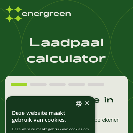
Laadpaal
calculator
Heb je interesse in
×
een laadpaal?
Deze website maakt
DUTCH
gebruik van cookies.
Volg de stappen om jouw offerte te berekenen
FRENCH
met onze simulatietool.
Deze website maakt gebruik van cookies om